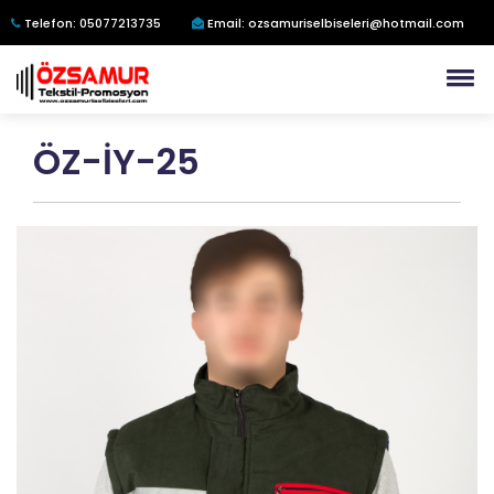
Telefon: 05077213735
Email: ozsamuriselbiseleri@hotmail.com
ÖZ-İY-25