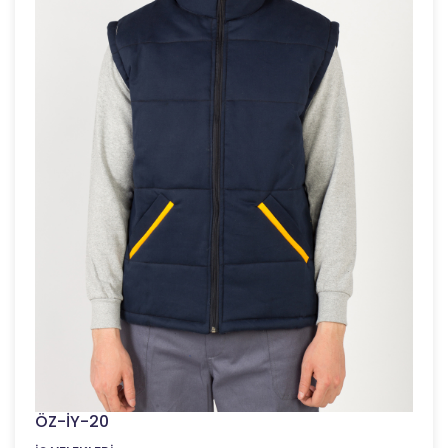
ÖZ-İY-20