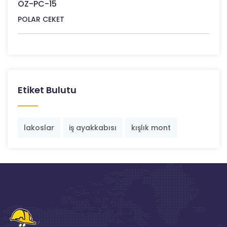
ÖZ-PC-15
POLAR CEKET
Etiket Bulutu
lakoslar
iş ayakkabısı
kışlık mont