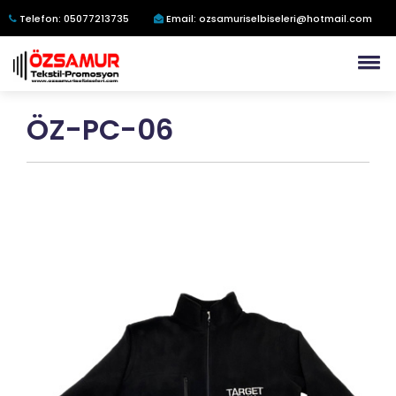
Telefon: 05077213735
Email: ozsamuriselbiseleri@hotmail.com
ÖZ-PC-06