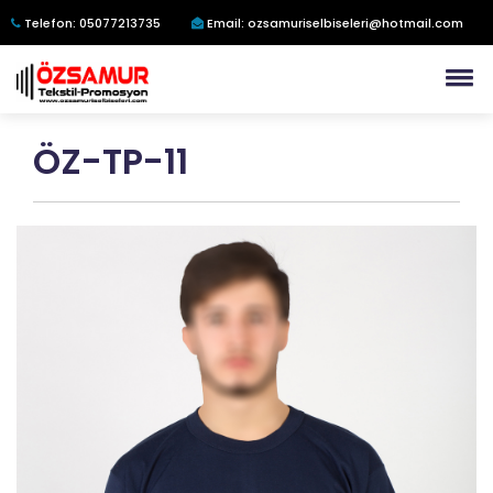
Telefon: 05077213735
Email: ozsamuriselbiseleri@hotmail.com
ÖZ-TP-11